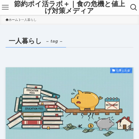
節約ポイ活ラボ＋｜食の危機と値上
げ対策メディア
ホーム
一人暮らし
一人暮らし
– tag –
仕事とお金