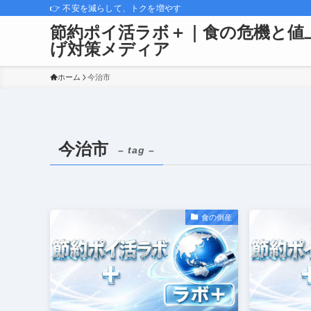
👉 不安を減らして、トクを増やす
節約ポイ活ラボ＋｜食の危機と値
げ対策メディア
ホーム
今治市
今治市
– tag –
食の倒産