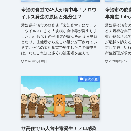
今治の食堂で45人が食中毒！ノロウ
今治市の飲
イルス発生の原因と処分は？
毒発生！4
愛媛県今治市の飲食店「太郎食堂」にて、ノ
愛媛県今治市
ロウイルスによる大規模な食中毒が発生しま
る大規模な集
した。計45名もの利用客が症状を訴える事態
響が懸念されて
となり、保健所から厳しい処分が下されてい
が症状を訴え
ます。今治の太郎食堂で発生したこの食中毒
対して厳しい
は、なぜこれほど多くの被害者を生んで...
衛生管理が求め
2026年2月18日
2026年2月17日
食の倒産
サ高住で15人食中毒発生！ノロ感染