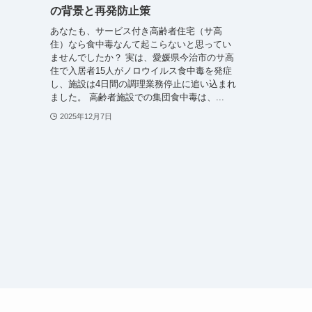
の背景と再発防止策
あなたも、サービス付き高齢者住宅（サ高
住）なら食中毒なんて起こらないと思ってい
ませんでしたか？ 実は、愛媛県今治市のサ高
住で入居者15人がノロウイルス食中毒を発症
し、施設は4日間の調理業務停止に追い込まれ
ました。 高齢者施設での集団食中毒は、...
2025年12月7日