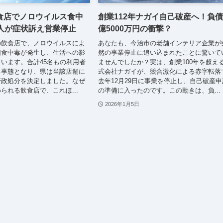
食店でノロウイルス食中
創業112年ナガイ自己破産へ！負債
5人が症状訴え営業停止
億5000万円の衝撃？
の飲食店で、ノロウイルスによ
あなたも、今治市の老舗インテリア企業が
団食中毒が発生し、生活への影
然の事業停止に追い込まれたことに驚いて
います。合計45名もの利用者
ませんでしたか？実は、創業100年を超え
る事態となり、県は当該店舗に
式会社ナガイが、競合激化による赤字転落
行政処分を決定しました。なぜ
去年12月29日に事業を停止し、自己破産申
られる飲食店で、これほ...
の準備に入ったのです。この動きは、負...
2026年1月5日