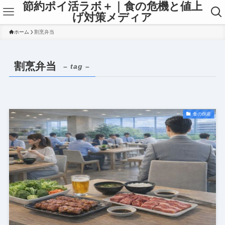
節約ポイ活ラボ＋｜食の危機と値上
げ対策メディア
ホーム
割烹弁当
割烹弁当
– tag –
食の倒産