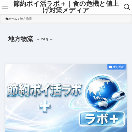
節約ポイ活ラボ＋｜食の危機と値上
げ対策メディア
ホーム
地方物流
地方物流
– tag –
食の倒産