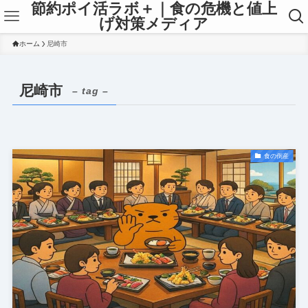
節約ポイ活ラボ＋｜食の危機と値上
げ対策メディア
ホーム
尼崎市
尼崎市
– tag –
食の倒産