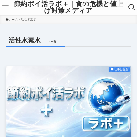
節約ポイ活ラボ＋｜食の危機と値上
げ対策メディア
ホーム
活性水素水
活性水素水
– tag –
仕事とお金