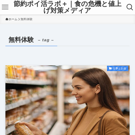
節約ポイ活ラボ＋｜食の危機と値上
げ対策メディア
ホーム
無料体験
無料体験
– tag –
仕事とお金