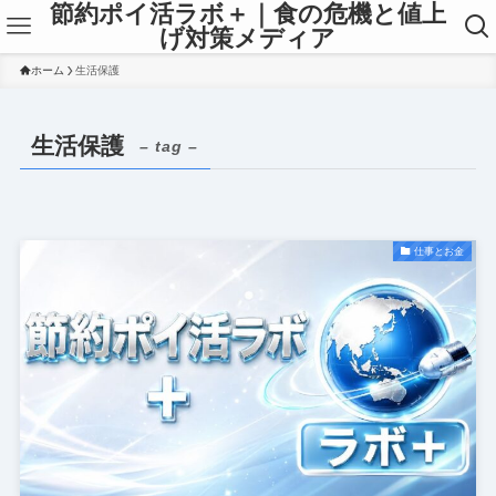
節約ポイ活ラボ＋｜食の危機と値上
げ対策メディア
ホーム
生活保護
生活保護
– tag –
仕事とお金