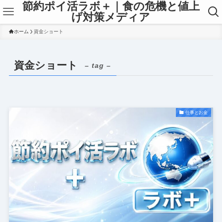
節約ポイ活ラボ＋｜食の危機と値上
げ対策メディア
ホーム
資金ショート
資金ショート
– tag –
仕事とお金