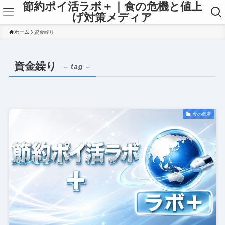
節約ポイ活ラボ＋｜食の危機と値上
げ対策メディア
ホーム
資金繰り
資金繰り
– tag –
食の倒産