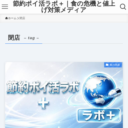
節約ポイ活ラボ＋｜食の危機と値上
げ対策メディア
ホーム
閉店
閉店
– tag –
食の倒産