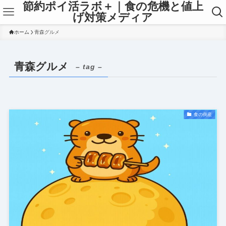
節約ポイ活ラボ＋｜食の危機と値上
げ対策メディア
ホーム
青森グルメ
青森グルメ
– tag –
食の倒産