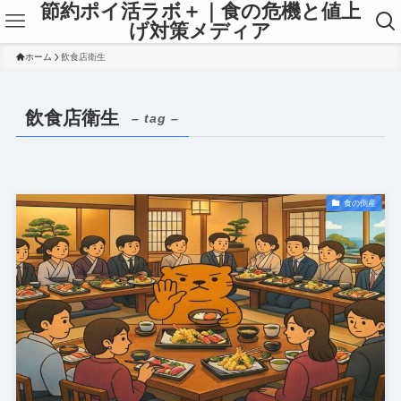
節約ポイ活ラボ＋｜食の危機と値上
げ対策メディア
ホーム
飲食店衛生
飲食店衛生
– tag –
食の倒産