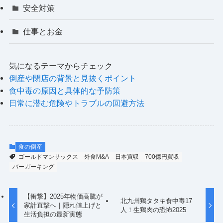
安全対策
仕事とお金
気になるテーマからチェック
倒産や閉店の背景と見抜くポイント
食中毒の原因と具体的な予防策
日常に潜む危険やトラブルの回避方法
食の倒産
ゴールドマンサックス
外食M&A
日本買収
700億円買収
バーガーキング
【衝撃】2025年物価高騰が
北九州鶏タタキ食中毒17
家計直撃へ｜隠れ値上げと
人！生鶏肉の恐怖2025
生活負担の最新実態