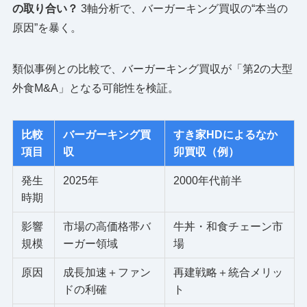
の取り合い？
3軸分析で、バーガーキング買収の“本当の
原因”を暴く。
類似事例との比較で、バーガーキング買収が「第2の大型
外食M&A」となる可能性を検証。
比較
バーガーキング買
すき家HDによるなか
項目
収
卯買収（例）
発生
2025年
2000年代前半
時期
影響
市場の高価格帯バ
牛丼・和食チェーン市
規模
ーガー領域
場
原因
成長加速＋ファン
再建戦略＋統合メリッ
ドの利確
ト