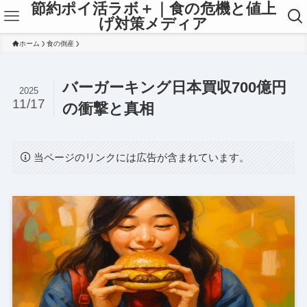
節約ポイ活ラボ＋｜食の危機と値上
げ対策メディア
ホーム
食の倒産
バーガーキング日本買収700億円
2025
11/17
の衝撃と真相
当ページのリンクには広告が含まれています。