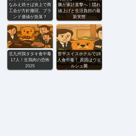
なみえ焼そば炎上で商
騰が家計直撃へ｜隠れ
工会が方針撤回、ブラ
値上げと生活負担の最
ンド価値が急落？
新実態
北九州鶏タタキ食中毒
菅平スイスホテルで18
17人！生鶏肉の恐怖
人食中毒！ 原因はウエ
2025
ルシュ菌