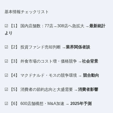
基本情報チェックリスト
☑ 【1】 国内店舗数：77店→308店へ急拡大
→最新統計
より
☑ 【2】 投資ファンド売却判断
→業界関係者談
☑ 【3】 外食市場のコスト増・価格競争
→社会背景
☑ 【4】 マクドナルド・モスの競争環境
→ 競合動向
☑ 【5】 消費者の節約志向と大盛需要
→消費者影響
☑ 【6】 600店舗構想・M&A加速
→ 2025年予測