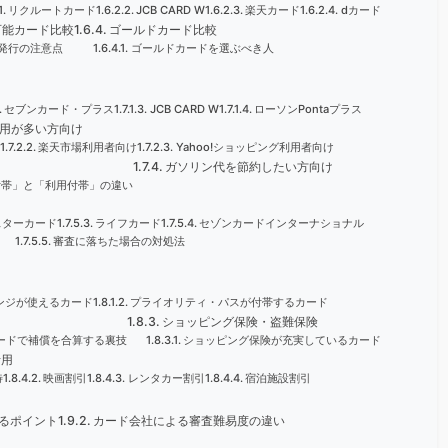
リクルートカード
JCB CARD W
楽天カード
dカード
可能カード比較
ゴールドカード比較
発行の注意点
ゴールドカードを選ぶべき人
セブンカード・プラス
JCB CARD W
ローソンPontaプラス
用が多い方向け
け
楽天市場利用者向け
Yahoo!ショッピング利用者向け
ガソリン代を節約したい方向け
付帯」と「利用付帯」の違い
スターカード
ライフカード
セゾンカードインターナショナル
審査に落ちた場合の対処法
ンジが使えるカード
プライオリティ・パスが付帯するカード
ショッピング保険・盗難保険
ードで補償を合算する裏技
ショッピング保険が充実しているカード
活用
待
映画割引
レンタカー割引
宿泊施設割引
るポイント
カード会社による審査難易度の違い