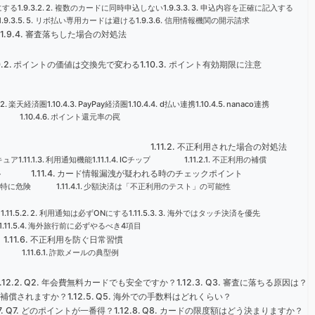
にする
2. 複数のカードに同時申込しない
3. 申込内容を正確に記入する
5. リボ払い専用カードは避ける
信用情報機関の開示請求
審査落ちした場合の対処法
ポイントの価値は交換先で変わる
ポイント有効期限に注意
楽天経済圏
PayPay経済圏
d払い連携
nanaco連携
ポイント還元率の罠
不正利用された場合の対処法
キュア
利用通知機能
ICチップ
不正利用の補償
ト
カード情報漏洩が疑われる時のチェックポイント
は特に危険
少額決済は「不正利用のテスト」の可能性
る
2. 利用通知は必ずONにする
3. 海外ではタッチ決済を優先
海外旅行前に必ずやるべき4項目
不正利用を防ぐ日常習慣
詐欺メールの典型例
Q2. 年会費無料カードでも安全ですか？
Q3. 審査に落ちる原因は？
ず補償されますか？
Q5. 海外での手数料はどれくらい？
Q7. どのポイントが一番得？
Q8. カードの限度額はどう決まりますか？