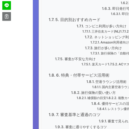
即日発行
即日
5. 目的別おすすめカード
コンビニ利用が多い方向け
三井住友カード(NL)
ネットショッピング利
Amazon利用者向
旅行が多い方向け
旅行保険の「自動
審査が不安な方向け
楽天カード
ACマ
6. 特典・付帯サービス活用術
空港ラウンジ活用術
国内主要空港ラウ
旅行保険の賢い使い方
補償額の目安
複数カ
優待サービスの
レストラン優
7. 審査基準と通過のコツ
審査で見られ
審査に通りやすくするコツ