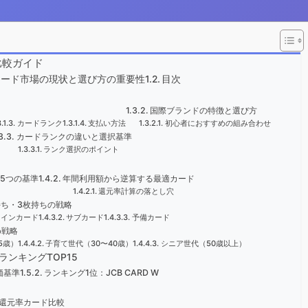
比較ガイド
カード市場の現状と選び方の重要性
目次
国際ブランドの特徴と選び方
カードランク
支払い方法
初心者におすすめの組み合わせ
カードランクの違いと選択基準
ランク選択のポイント
5つの基準
年間利用額から逆算する最適カード
還元率計算の落とし穴
持ち・3枚持ちの戦略
メインカード
サブカード
予備カード
め戦略
5歳）
子育て世代（30〜40歳）
シニア世代（50歳以上）
合ランキングTOP15
価基準
ランキング1位：JCB CARD W
還元率カード比較