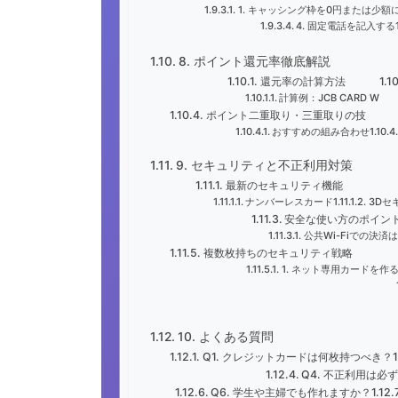
1. キャッシング枠を0円または少額
4. 固定電話を記入する
8. ポイント還元率徹底解説
還元率の計算方法
計算例：JCB CARD W
ポイント二重取り・三重取りの技
おすすめの組み合わせ
9. セキュリティと不正利用対策
最新のセキュリティ機能
ナンバーレスカード
3Dセ
安全な使い方のポイン
公共Wi-Fiでの決済
複数枚持ちのセキュリティ戦略
1. ネット専用カードを作
10. よくある質問
Q1. クレジットカードは何枚持つべき？
Q4. 不正利用は必
Q6. 学生や主婦でも作れますか？