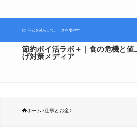
👉 不安を減らして、トクを増やす
節約ポイ活ラボ＋｜食の危機と値
げ対策メディア
ホーム
仕事とお金