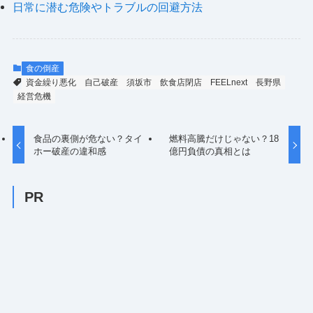
日常に潜む危険やトラブルの回避方法
食の倒産
資金繰り悪化
自己破産
須坂市
飲食店閉店
FEELnext
長野県
経営危機
食品の裏側が危ない？タイ
燃料高騰だけじゃない？18
ホー破産の違和感
億円負債の真相とは
PR