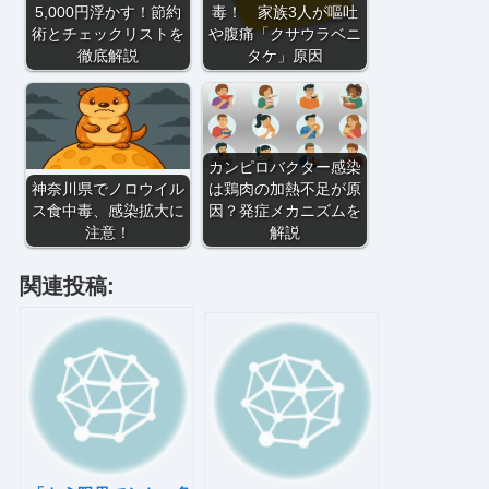
5,000円浮かす！節約
毒！ 家族3人が嘔吐
術とチェックリストを
や腹痛「クサウラベニ
徹底解説
タケ」原因
カンピロバクター感染
神奈川県でノロウイル
は鶏肉の加熱不足が原
ス食中毒、感染拡大に
因？発症メカニズムを
注意！
解説
関連投稿: