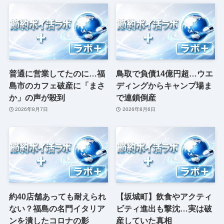
普通に営業してたのに…福
鳥取で負債14億円超…ウエ
島市のカフェ破産に「まさ
ディングからキャンプ場ま
か」の声が殺到
で連鎖倒産
2026年8月7日
2026年8月6日
約40店舗あっても耐えられ
【坂城町】飲食やアクティ
ない？福島の名門イタリア
ビティ進出も撃沈…実は破
ンを潰したコロナの影
産していた真相