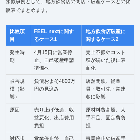
類似事例として、地方飲食店の閉店・破産ケースとの比
較表でまとめます。
比較項
FEEL nextに関す
地方飲食店破産に
目
るケース1
関するケース2
発生時
4月15日に営業停
売上不振やコスト
期
止、自己破産申請
増が続いた後に表
準備へ
面化
被害規
負債およそ4800万
店舗閉鎖、従業
模（影
円の見込み
員・取引先・常連
響）
客に影響
原因
売り上げ低迷、収
原材料費高騰、人
益悪化、出店費用
手不足、固定費負
負担
担
対応状
営業停止後、自己
事業停止や破産手