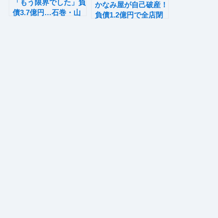
「もう限界でした」負
かなみ屋が自己破産！
債3.7億円…石巻・山
負債1.2億円で全店閉
田商店を追い詰めた二
店の真相は？
重苦とは