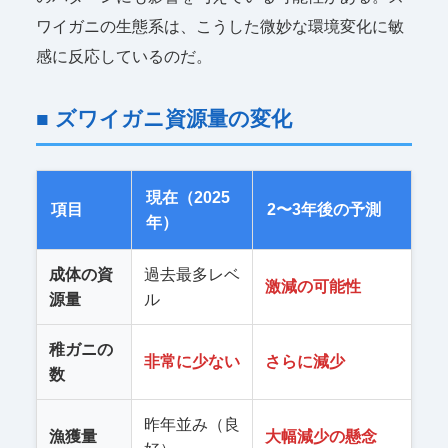
ワイガニの生態系は、こうした微妙な環境変化に敏
感に反応しているのだ。
■ ズワイガニ資源量の変化
現在（2025
項目
2〜3年後の予測
年）
成体の資
過去最多レベ
激減の可能性
源量
ル
稚ガニの
非常に少ない
さらに減少
数
昨年並み（良
漁獲量
大幅減少の懸念