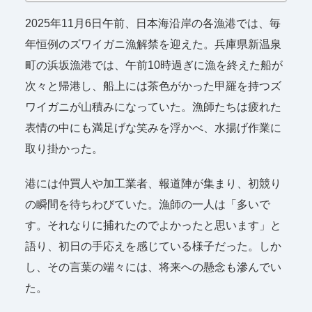
2025年11月6日午前、日本海沿岸の各漁港では、毎
年恒例のズワイガニ漁解禁を迎えた。兵庫県新温泉
町の浜坂漁港では、午前10時過ぎに漁を終えた船が
次々と帰港し、船上には茶色がかった甲羅を持つズ
ワイガニが山積みになっていた。漁師たちは疲れた
表情の中にも満足げな笑みを浮かべ、水揚げ作業に
取り掛かった。
港には仲買人や加工業者、報道陣が集まり、初競り
の瞬間を待ちわびていた。漁師の一人は「多いで
す。それなりに捕れたのでよかったと思います」と
語り、初日の手応えを感じている様子だった。しか
し、その言葉の端々には、将来への懸念も滲んでい
た。