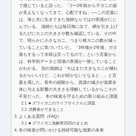
で感じていると語った。「2〜3年前から子ガニの姿
が見えなくなってきて。心配ですね」──この言葉に
は、海と共に生きてきた漁師ならではの実感がにじ
んでいる。 漁師たちは毎日海に出て、網を引き上げ
るたびにカニの大きさや数を確認している。その中
で、明らかに小さなカニ、つまり稚ガニの数が減っ
ていることに気づいていた。「3年後か2年後、ガタ
落ちするって水研は言ってるので」という言葉から
は、科学的データと現場の実感が一致していること
がわかる。 別の漁師は「今はまだ大きなカニが捕れ
るからいいけど、これが続かないとなると…」と言
葉を濁した。長年の経験から、資源の減少が漁業全
体に与える影響の大きさを理解しているからこその
不安だった。 冬の味覚を守るための取り組みと課題
■ ズワイガニのライフサイクルと課題
消費者ができること
よくある質問（FAQ）
■ ズワイガニ漁解禁2025のまとめ
冬の味覚が問いかける持続可能な漁業の未来