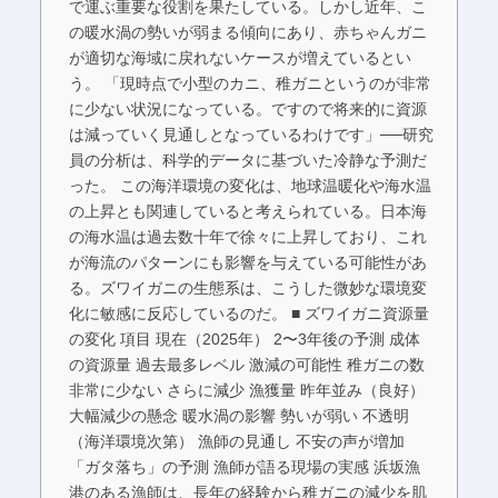
で運ぶ重要な役割を果たしている。しかし近年、こ
の暖水渦の勢いが弱まる傾向にあり、赤ちゃんガニ
が適切な海域に戻れないケースが増えているとい
う。 「現時点で小型のカニ、稚ガニというのが非常
に少ない状況になっている。ですので将来的に資源
は減っていく見通しとなっているわけです」──研究
員の分析は、科学的データに基づいた冷静な予測だ
った。 この海洋環境の変化は、地球温暖化や海水温
の上昇とも関連していると考えられている。日本海
の海水温は過去数十年で徐々に上昇しており、これ
が海流のパターンにも影響を与えている可能性があ
る。ズワイガニの生態系は、こうした微妙な環境変
化に敏感に反応しているのだ。 ■ ズワイガニ資源量
の変化 項目 現在（2025年） 2〜3年後の予測 成体
の資源量 過去最多レベル 激減の可能性 稚ガニの数
非常に少ない さらに減少 漁獲量 昨年並み（良好）
大幅減少の懸念 暖水渦の影響 勢いが弱い 不透明
（海洋環境次第） 漁師の見通し 不安の声が増加
「ガタ落ち」の予測 漁師が語る現場の実感 浜坂漁
港のある漁師は、長年の経験から稚ガニの減少を肌