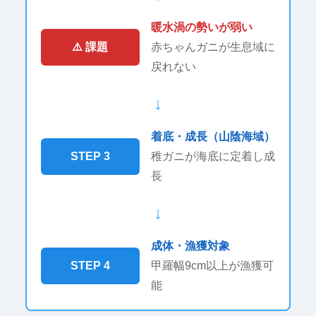
暖水渦の勢いが弱い
⚠️ 課題
赤ちゃんガニが生息域に
戻れない
↓
着底・成長（山陰海域）
STEP 3
稚ガニが海底に定着し成
長
↓
成体・漁獲対象
STEP 4
甲羅幅9cm以上が漁獲可
能