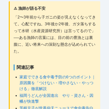
⚠️ 漁師が語る不安
「2〜3年前から子ガニの姿が見えなくなってき
て。心配ですね。3年後か2年後、ガタ落ちする
って水研（水産資源研究所）は言ってるので」
──ある漁師の言葉には、目の前の豊漁とは裏
腹に、近い将来への深刻な懸念が込められてい
た。
関連記事
家庭でできる食中毒予防の6つのポイント｜
原因菌を「つけない・増やさない・やっつ
ける」徹底解説
福岡うどんが全国進出 やり・資さん・因
幡が快進撃
芳根京子が世界仰天ニュースで食中毒告白