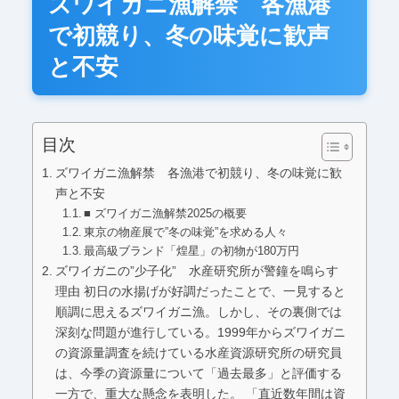
ズワイガニ漁解禁 各漁港
で初競り、冬の味覚に歓声
と不安
目次
ズワイガニ漁解禁 各漁港で初競り、冬の味覚に歓
声と不安
■ ズワイガニ漁解禁2025の概要
東京の物産展で”冬の味覚”を求める人々
最高級ブランド「煌星」の初物が180万円
ズワイガニの”少子化” 水産研究所が警鐘を鳴らす
理由 初日の水揚げが好調だったことで、一見すると
順調に思えるズワイガニ漁。しかし、その裏側では
深刻な問題が進行している。1999年からズワイガニ
の資源量調査を続けている水産資源研究所の研究員
は、今季の資源量について「過去最多」と評価する
一方で、重大な懸念を表明した。 「直近数年間は資