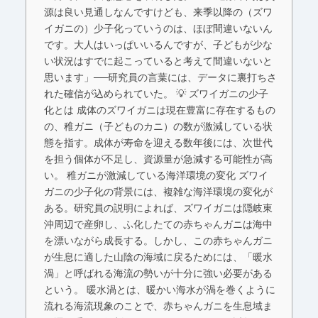
源は良い見通しなんですけども、来季以降の（ズワ
イガニの）少子化っていうのは、ほぼ間違いないん
です。大人はいっぱいいるんですが、子どもが少な
い状況はすでに起こっていると考えて間違いないと
思います」──研究員の言葉には、データに裏打ちさ
れた確信が込められていた。 💡 ズワイガニの少子
化とは 成体のズワイガニは現在豊富に存在するもの
の、稚ガニ（子どものカニ）の数が激減している状
態を指す。成体が寿命を迎える数年後には、次世代
を担う個体が不足し、資源量が急減する可能性が高
い。 稚ガニが激減している海洋環境の変化 ズワイ
ガニの少子化の背景には、複雑な海洋環境の変化が
ある。研究員の説明によれば、ズワイガニは隠岐東
沖周辺で産卵し、ふ化したての赤ちゃんガニは海中
を漂いながら成長する。しかし、この赤ちゃんガニ
が生息に適した山陰の海域に戻るためには、「暖水
渦」と呼ばれる海流の勢いが十分に強い必要がある
という。 暖水渦とは、暖かい海水が渦を巻くように
流れる海流現象のことで、赤ちゃんガニを生息域ま