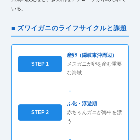
いる。
■ ズワイガニのライフサイクルと課題
産卵（隠岐東沖周辺）
STEP 1
メスガニが卵を産む重要
な海域
↓
ふ化・浮遊期
STEP 2
赤ちゃんガニが海中を漂
う
↓