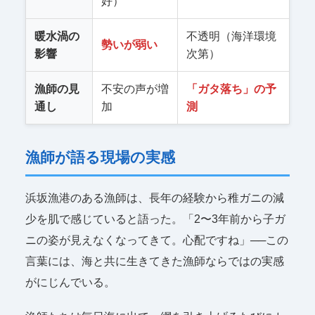
好）
暖水渦の
不透明（海洋環境
勢いが弱い
影響
次第）
漁師の見
不安の声が増
「ガタ落ち」の予
通し
加
測
漁師が語る現場の実感
浜坂漁港のある漁師は、長年の経験から稚ガニの減
少を肌で感じていると語った。「2〜3年前から子ガ
ニの姿が見えなくなってきて。心配ですね」──この
言葉には、海と共に生きてきた漁師ならではの実感
がにじんでいる。