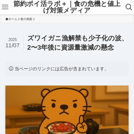
節約ポイ活ラボ＋｜食の危機と値上
げ対策メディア
ホーム
食の倒産
ズワイガニ漁解禁も少子化の波、
2025
11/07
2〜3年後に資源量激減の懸念
当ページのリンクには広告が含まれています。