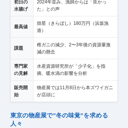
初日の
2024年並み、漁師からは「良かっ
水揚げ
た」との声
煌星（きらぼし）180万円（浜坂漁
最高値
港）
稚ガニの減少、2〜3年後の資源量激
課題
減の懸念
専門家
水産資源研究所が「少子化」を指
の見解
摘、暖水渦の影響を分析
販売開
物産展では11月8日から本ズワイガニ
始
が店頭に
東京の物産展で”冬の味覚”を求める
人々