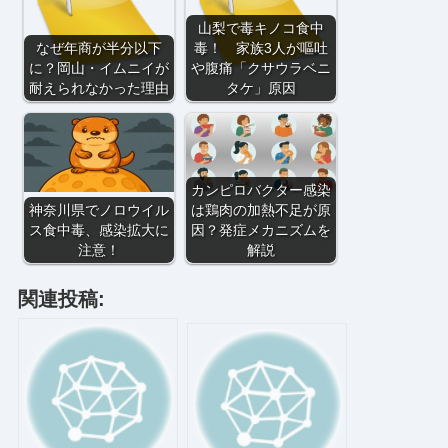
山梨で毒キノコ食中
なぜ年商が半分以下
毒！ 家族3人が嘔吐
に？岡山・イムニイが
や腹痛「クサウラベニ
耐えられなかった理由
タケ」原因
カンピロバクター感染
神奈川県でノロウイル
は鶏肉の加熱不足が原
ス食中毒、感染拡大に
因？発症メカニズムを
注意！
解説
関連投稿: