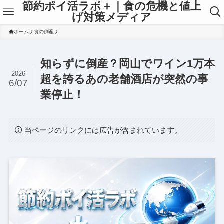
節約ポイ活ラボ＋｜食の危機と値上
げ対策メディア
ホーム
食の倒産
知らずに倒産？岡山でワイン1万本
2026
超を誇るあの老舗酒店が突然の事
6/07
業停止！
当ページのリンクには広告が含まれています。