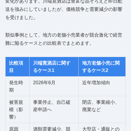
変化があります。川端寛酒店は豊富な品ぞろえと即日配
送を強みにしていましたが、価格競争と需要減少の影響
を受けました。
類似事例として、地方の老舗小売業者が競合激化で経営
難に陥るケースとの比較表でまとめます。
比較項
川端寛酒店に関す
地方老舗小売に関
目
るケース1
するケース2
発生時
2026年6月
近年増加傾向
期
被害規
事業停止、自己破
閉店、事業縮小、
模（影
産申請へ
廃業など
響）
原因
酒類需要減少、競
大型店・通販との