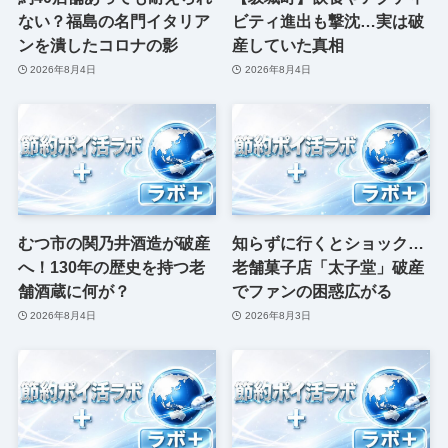
ない？福島の名門イタリア
ビティ進出も撃沈…実は破
ンを潰したコロナの影
産していた真相
2026年8月4日
2026年8月4日
むつ市の関乃井酒造が破産
知らずに行くとショック…
へ！130年の歴史を持つ老
老舗菓子店「太子堂」破産
舗酒蔵に何が？
でファンの困惑広がる
2026年8月4日
2026年8月3日