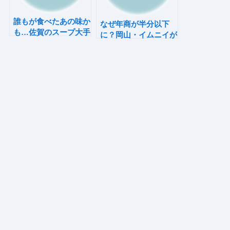
誰もが食べたあの味か
なぜ年商が半分以下
も…佐賀のスープ大手
に？岡山・イムニイが
が負債6億で倒産
耐えられなかった理由