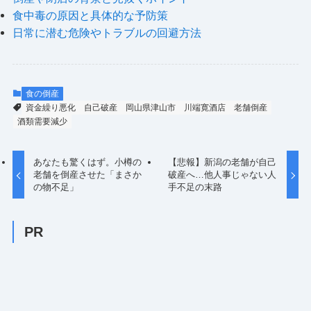
食中毒の原因と具体的な予防策
日常に潜む危険やトラブルの回避方法
食の倒産
資金繰り悪化
自己破産
岡山県津山市
川端寛酒店
老舗倒産
酒類需要減少
あなたも驚くはず。小樽の
【悲報】新潟の老舗が自己
老舗を倒産させた「まさか
破産へ…他人事じゃない人
の物不足」
手不足の末路
PR