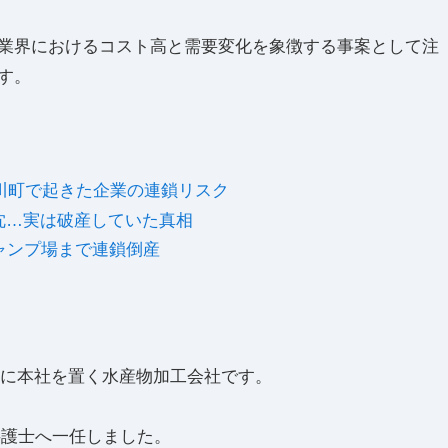
業界におけるコスト高と需要変化を象徴する事案として注
す。
門川町で起きた企業の連鎖リスク
沈…実は破産していた真相
ャンプ場まで連鎖倒産
函に本社を置く水産物加工会社です。
弁護士へ一任しました。