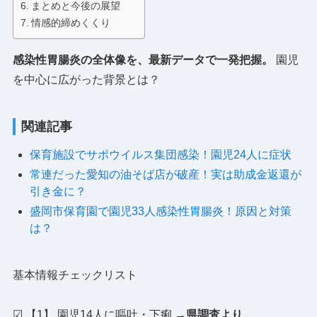
まとめと今後の展望
情感的締めくくり
感染性胃腸炎の全体像を、最新データで一発把握。
園児
を中心に広がった背景とは？
関連記事
保育施設でサポウイルス集団感染！園児24人に症状
常連だった愛知の油そば店が破産！実は助成金返還が
引き金に？
盛岡市保育園で園児33人感染性胃腸炎！原因と対策
は？
基本情報チェックリスト
☑ 【1】 園児14人に嘔吐・下痢 →
県調査より