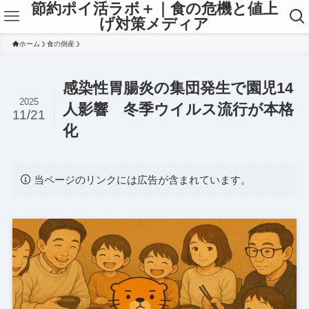
節約ポイ活ラボ＋｜食の危機と値上
げ対策メディア
ホーム
食の倒産
感染性胃腸炎の集団発生で園児14
2025
人影響 冬季ウイルス流行が本格
11/21
化
当ページのリンクには広告が含まれています。