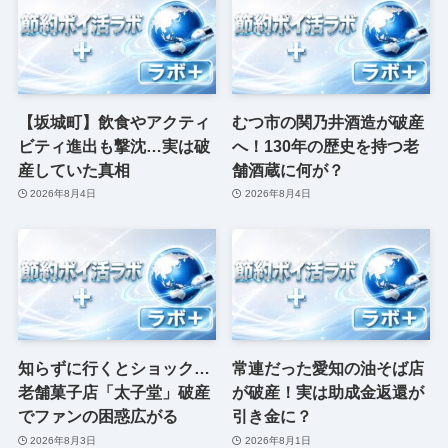
【坂城町】飲食やアクティ
むつ市の関乃井酒造が破産
ビティ進出も撃沈…実は破
へ！130年の歴史を持つ老
産していた真相
舗酒蔵に何が？
2026年8月4日
2026年8月4日
知らずに行くとショック…
常連だった愛知の油そば店
老舗菓子店「太子堂」破産
が破産！実は助成金返還が
でファンの困惑広がる
引き金に？
2026年8月3日
2026年8月1日