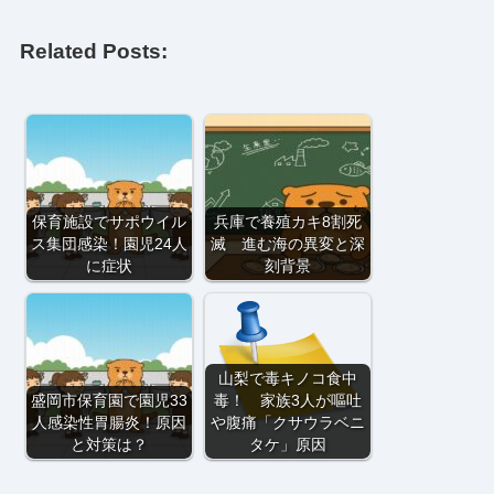
Related Posts:
保育施設でサポウイル
兵庫で養殖カキ8割死
ス集団感染！園児24人
滅 進む海の異変と深
に症状
刻背景
山梨で毒キノコ食中
盛岡市保育園で園児33
毒！ 家族3人が嘔吐
人感染性胃腸炎！原因
や腹痛「クサウラベニ
と対策は？
タケ」原因