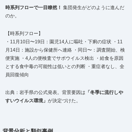
時系列フローで一目瞭然！
集団発生がどのように進んだ
のか。
【時系列フロー】
・11月10日〜19日：園児14人に嘔吐・下痢の症状 ・11
月14日：施設から保健所へ連絡 ・同日〜：調査開始、検
便実施 ・4人の便検査でサポウイルス検出 ・給食を原因
とする食中毒の可能性は低いとの判断 ・重症者なし、全
員回復傾向
出典：岩手県の公式発表。背景要因は
「冬季に流行しや
すいウイルス環境」
が決定づけた。
背景分析と類似事例