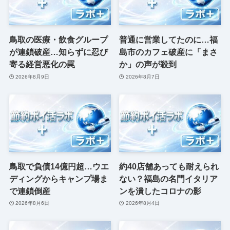
鳥取の医療・飲食グループ
普通に営業してたのに…福
が連鎖破産…知らずに忍び
島市のカフェ破産に「まさ
寄る経営悪化の罠
か」の声が殺到
2026年8月9日
2026年8月7日
鳥取で負債14億円超…ウエ
約40店舗あっても耐えられ
ディングからキャンプ場ま
ない？福島の名門イタリア
で連鎖倒産
ンを潰したコロナの影
2026年8月6日
2026年8月4日