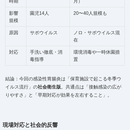
時期
月）
影響
園児14人
20〜40人規模も
規模
原因
サポウイルス
ノロ・サポウイルス混
在
対応
手洗い徹底・消
環境消毒や一時休園措
毒指導
置
結論：今回の感染性胃腸炎は「保育施設で起こる冬季ウ
イルス流行」の
社会衛生版
。共通点は「接触感染の広が
りやすさ」と「早期対応が効果を左右すること」。
現場対応と社会的反響