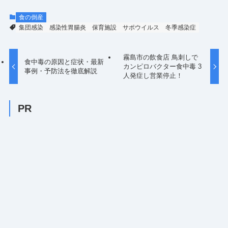
食の倒産
集団感染
感染性胃腸炎
保育施設
サポウイルス
冬季感染症
霧島市の飲食店 鳥刺しで
食中毒の原因と症状・最新
カンピロバクター食中毒 3
事例・予防法を徹底解説
人発症し営業停止！
PR