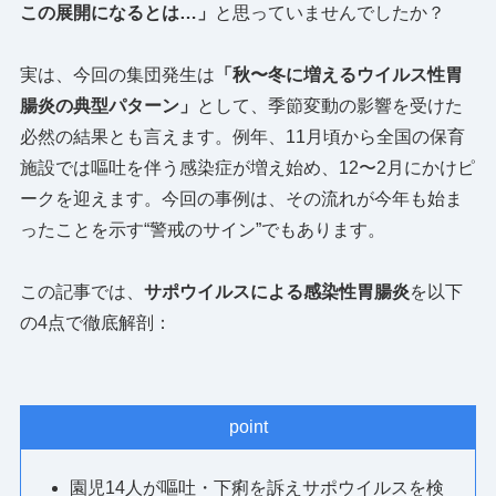
この展開になるとは…」
と思っていませんでしたか？
実は、今回の集団発生は
「秋〜冬に増えるウイルス性胃
腸炎の典型パターン」
として、季節変動の影響を受けた
必然の結果とも言えます。例年、11月頃から全国の保育
施設では嘔吐を伴う感染症が増え始め、12〜2月にかけピ
ークを迎えます。今回の事例は、その流れが今年も始ま
ったことを示す“警戒のサイン”でもあります。
この記事では、
サポウイルスによる感染性胃腸炎
を以下
の4点で徹底解剖：
point
園児14人が嘔吐・下痢を訴えサポウイルスを検