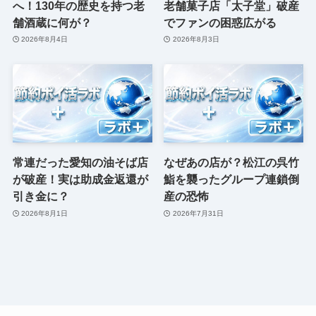
へ！130年の歴史を持つ老
老舗菓子店「太子堂」破産
舗酒蔵に何が？
でファンの困惑広がる
2026年8月4日
2026年8月3日
常連だった愛知の油そば店
なぜあの店が？松江の呉竹
が破産！実は助成金返還が
鮨を襲ったグループ連鎖倒
引き金に？
産の恐怖
2026年8月1日
2026年7月31日