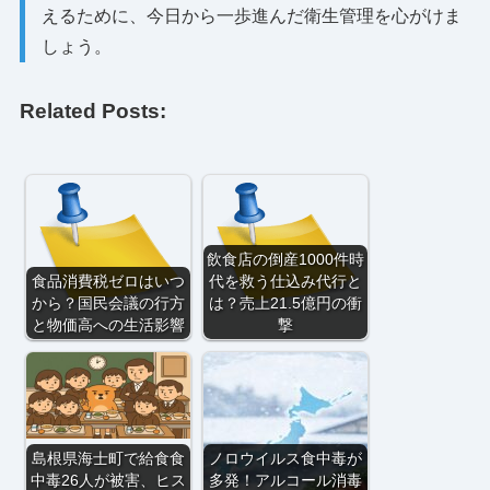
えるために、今日から一歩進んだ衛生管理を心がけま
しょう。
Related Posts:
飲食店の倒産1000件時
食品消費税ゼロはいつ
代を救う仕込み代行と
から？国民会議の行方
は？売上21.5億円の衝
と物価高への生活影響
撃
島根県海士町で給食食
ノロウイルス食中毒が
中毒26人が被害、ヒス
多発！アルコール消毒