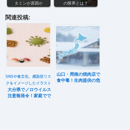
タミンが原因か
の限界とは？
関連投稿:
山口・周南の焼肉店で
SNSや食文化、感染症リス
食中毒！生肉提供の危
クをイメージしたイラスト
険性とは？
大分県でノロウイルス
注意報発令！家庭でで
きる対策は？