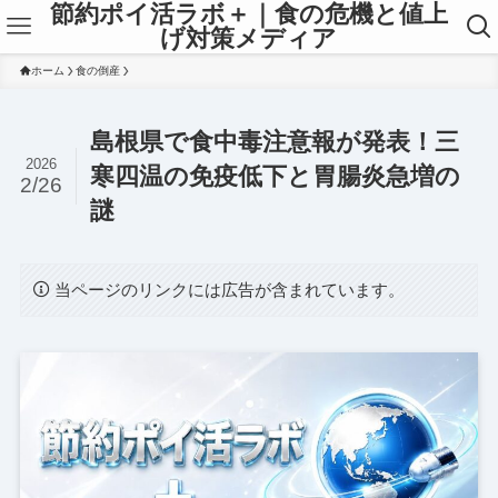
節約ポイ活ラボ＋｜食の危機と値上
げ対策メディア
ホーム
食の倒産
島根県で食中毒注意報が発表！三
2026
寒四温の免疫低下と胃腸炎急増の
2/26
謎
当ページのリンクには広告が含まれています。