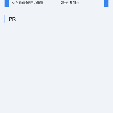
いた負債4億円の衝撃
2社が共倒れ
PR