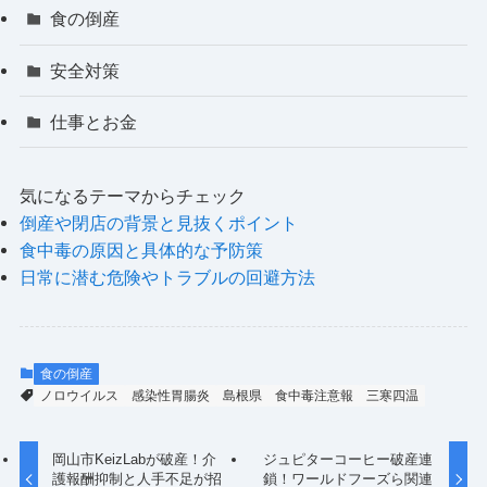
食の倒産
安全対策
仕事とお金
気になるテーマからチェック
倒産や閉店の背景と見抜くポイント
食中毒の原因と具体的な予防策
日常に潜む危険やトラブルの回避方法
食の倒産
ノロウイルス
感染性胃腸炎
島根県
食中毒注意報
三寒四温
岡山市KeizLabが破産！介
ジュピターコーヒー破産連
護報酬抑制と人手不足が招
鎖！ワールドフーズら関連