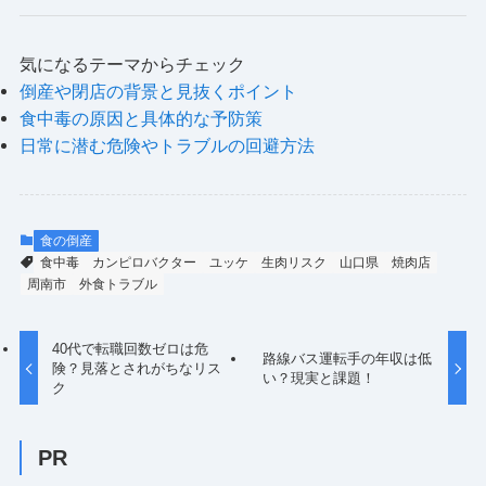
気になるテーマからチェック
倒産や閉店の背景と見抜くポイント
食中毒の原因と具体的な予防策
日常に潜む危険やトラブルの回避方法
食の倒産
食中毒
カンピロバクター
ユッケ
生肉リスク
山口県
焼肉店
周南市
外食トラブル
40代で転職回数ゼロは危
路線バス運転手の年収は低
険？見落とされがちなリス
い？現実と課題！
ク
PR