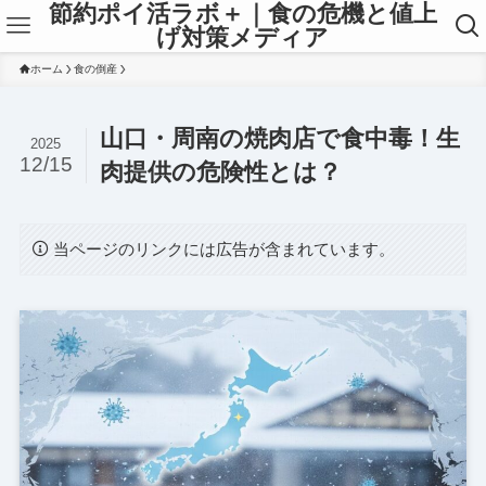
節約ポイ活ラボ＋｜食の危機と値上
げ対策メディア
ホーム
食の倒産
山口・周南の焼肉店で食中毒！生
2025
12/15
肉提供の危険性とは？
当ページのリンクには広告が含まれています。