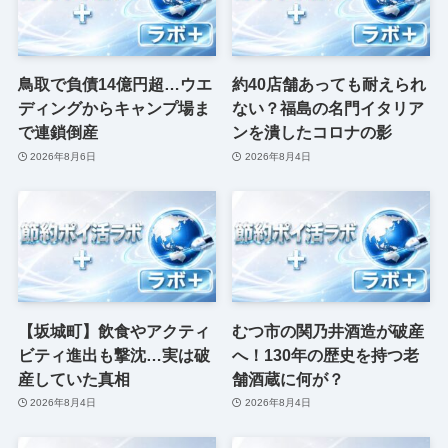
鳥取で負債14億円超…ウエ
約40店舗あっても耐えられ
ディングからキャンプ場ま
ない？福島の名門イタリア
で連鎖倒産
ンを潰したコロナの影
2026年8月6日
2026年8月4日
【坂城町】飲食やアクティ
むつ市の関乃井酒造が破産
ビティ進出も撃沈…実は破
へ！130年の歴史を持つ老
産していた真相
舗酒蔵に何が？
2026年8月4日
2026年8月4日