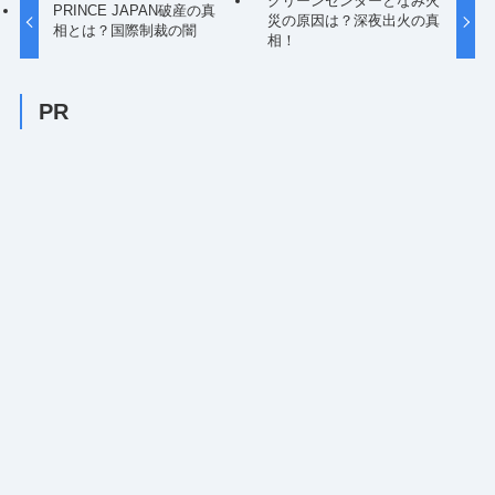
クリーンセンターとなみ火
PRINCE JAPAN破産の真
災の原因は？深夜出火の真
相とは？国際制裁の闇
相！
PR