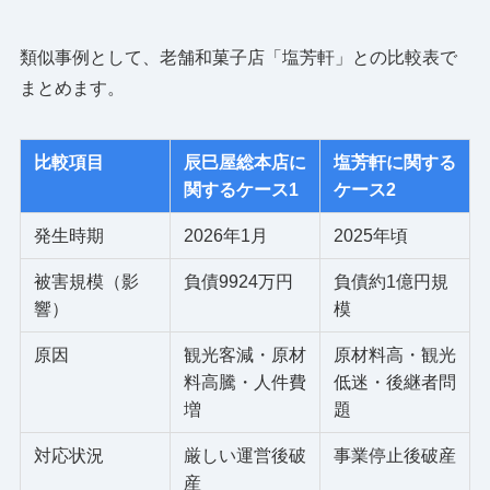
類似事例として、老舗和菓子店「塩芳軒」との比較表で
まとめます。
比較項目
辰巳屋総本店に
塩芳軒に関する
関するケース1
ケース2
発生時期
2026年1月
2025年頃
被害規模（影
負債9924万円
負債約1億円規
響）
模
原因
観光客減・原材
原材料高・観光
料高騰・人件費
低迷・後継者問
増
題
対応状況
厳しい運営後破
事業停止後破産
産