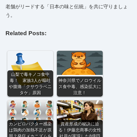
老舗がリードする「日本の味と伝統」を共に守りましょ
う。
Related Posts:
山梨で毒キノコ食中
毒！ 家族3人が嘔吐
神奈川県でノロウイル
や腹痛「クサウラベニ
ス食中毒、感染拡大に
タケ」原因
注意！
カンピロバクター感染
資産形成の秘訣に迫
は鶏肉の加熱不足が原
る！伊藤忠商事の女性
因？発症メカニズムを
社員が実現した8億円