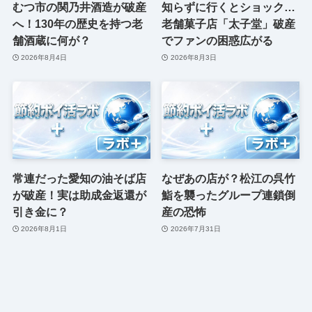
むつ市の関乃井酒造が破産
知らずに行くとショック…
へ！130年の歴史を持つ老
老舗菓子店「太子堂」破産
舗酒蔵に何が？
でファンの困惑広がる
2026年8月4日
2026年8月3日
常連だった愛知の油そば店
なぜあの店が？松江の呉竹
が破産！実は助成金返還が
鮨を襲ったグループ連鎖倒
引き金に？
産の恐怖
2026年8月1日
2026年7月31日