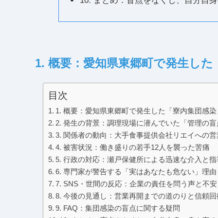
10. まとめ：盲点をなくし、自分自
1. 概要：愛知県東郷町で発生し
目次
1. 概要：愛知県東郷町で発生した「寮内集団感
2. 発生の背景：調理現場に潜んでいた「管理の盲
3. 関係者の動向：大手食事提供会社リエイへの
4. 被害状況：働き盛りの若手12人を襲った苦痛
5. 行政の対応：瀬戸保健所による迅速な介入と指
6. 専門家が警告する「実はあなたも危ない」理由
7. SNS・世間の反応：企業の責任を問う声と不安
8. 今後の見通し：営業再開までの道のりと信頼回
9. FAQ：集団感染の盲点に関する疑問