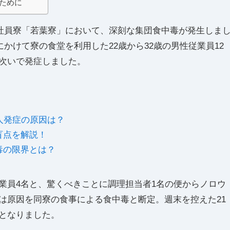
るために
の社員寮「若葉寮」において、深刻な集団食中毒が発生しま
にかけて寮の食堂を利用した22歳から32歳の男性従業員12
次いで発症しました。
人発症の原因は？
盲点を解説！
毒の限界とは？
業員4名と、驚くべきことに調理担当者1名の便からノロウ
は原因を同寮の食事による食中毒と断定。週末を控えた21
となりました。