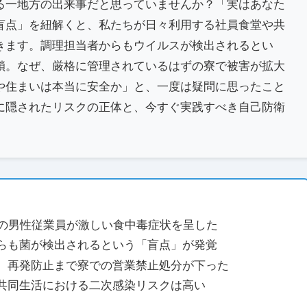
る一地方の出来事だと思っていませんか？「実はあなた
盲点」を紐解くと、私たちが日々利用する社員食堂や共
きます。調理担当者からもウイルスが検出されるとい
鎖。なぜ、厳格に管理されているはずの寮で被害が拡大
や住まいは本当に安全か」と、一度は疑問に思ったこと
に隠されたリスクの正体と、今すぐ実践すべき自己防衛
人の男性従業員が激しい食中毒症状を呈した
らも菌が検出されるという「盲点」が発覚
、再発防止まで寮での営業禁止処分が下った
共同生活における二次感染リスクは高い