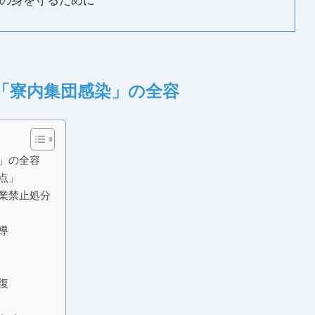
身の身を守るために
た「寮内集団感染」の全容
染」の全容
点」
営業禁止処分
導
復