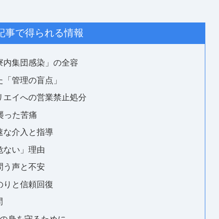
記事で得られる情報
「寮内集団感染」の全容
た「管理の盲点」
社リエイへの営業禁止処分
を襲った苦痛
速な介入と指導
危ない」理由
を問う声と不安
のりと信頼回復
問