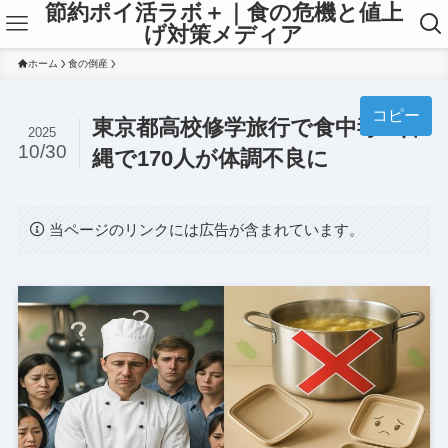
節約ポイ活ラボ＋｜食の危機と値上
げ対策メディア
ホーム
食の倒産
コピー
東京都高校修学旅行で食中毒 沖
2025
10/30
縄で170人が体調不良に
当ページのリンクには広告が含まれています。