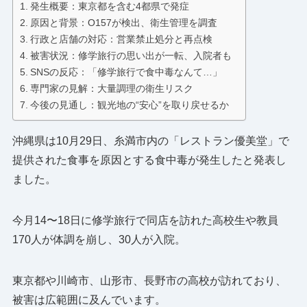
発生概要：東京都を含む4都県で発症
原因と背景：O157が検出、衛生管理を調査
行政と店舗の対応：営業禁止処分と再点検
被害状況：修学旅行の思い出が一転、入院者も
SNSの反応：「修学旅行で食中毒なんて…」
専門家の見解：大量調理の衛生リスク
今後の見通し：観光地の“安心”を取り戻せるか
沖縄県は10月29日、糸満市内の「レストラン優美堂」で
提供された食事を原因とする食中毒が発生したと発表し
ました。
今月14〜18日に修学旅行で同店を訪れた高校生や教員
170人が体調を崩し、30人が入院。
東京都や川崎市、山形市、長野市の高校が訪れており、
被害は広範囲に及んでいます。