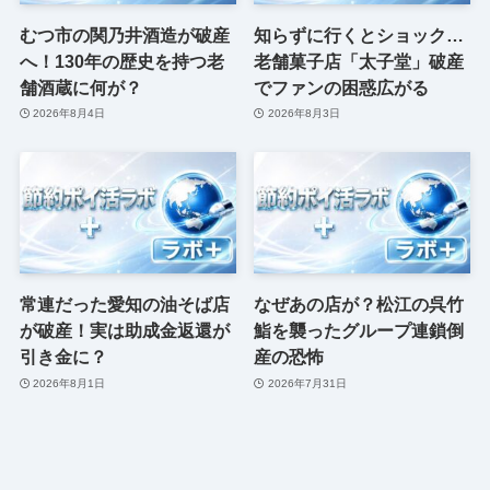
むつ市の関乃井酒造が破産
知らずに行くとショック…
へ！130年の歴史を持つ老
老舗菓子店「太子堂」破産
舗酒蔵に何が？
でファンの困惑広がる
2026年8月4日
2026年8月3日
常連だった愛知の油そば店
なぜあの店が？松江の呉竹
が破産！実は助成金返還が
鮨を襲ったグループ連鎖倒
引き金に？
産の恐怖
2026年8月1日
2026年7月31日