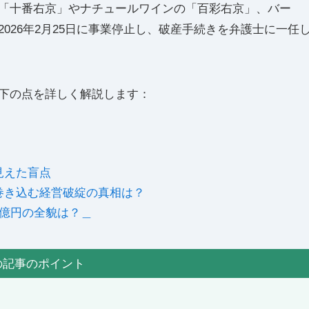
「十番右京」やナチュールワインの「百彩右京」、バー
026年2月25日に事業停止し、破産手続きを弁護士に一任
下の点を詳しく解説します：
見えた盲点
巻き込む経営破綻の真相は？
億円の全貌は？＿
の記事のポイント