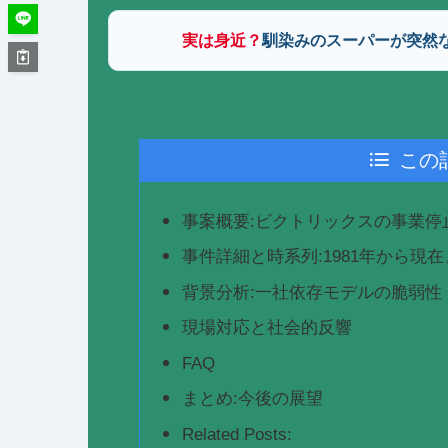
実は身近？
馴染みのスーパーが突然
この
事案概要:ビクトリックスの事業停
事件詳細と時系列:1981年から現
背景分析:一社依存モデルの脆弱性
現場対応と社会的反響
FAQ
まとめ:今後の展望
Related Posts: