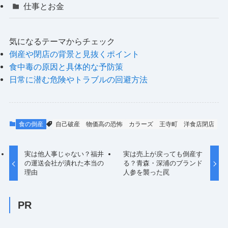
仕事とお金
気になるテーマからチェック
倒産や閉店の背景と見抜くポイント
食中毒の原因と具体的な予防策
日常に潜む危険やトラブルの回避方法
食の倒産
自己破産
物価高の恐怖
カラーズ
王寺町
洋食店閉店
実は他人事じゃない？福井
実は売上が戻っても倒産す
の運送会社が潰れた本当の
る？青森・深浦のブランド
理由
人参を襲った罠
PR