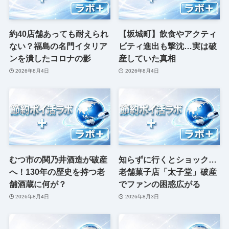
約40店舗あっても耐えられ
【坂城町】飲食やアクティ
ない？福島の名門イタリア
ビティ進出も撃沈…実は破
ンを潰したコロナの影
産していた真相
2026年8月4日
2026年8月4日
むつ市の関乃井酒造が破産
知らずに行くとショック…
へ！130年の歴史を持つ老
老舗菓子店「太子堂」破産
舗酒蔵に何が？
でファンの困惑広がる
2026年8月4日
2026年8月3日