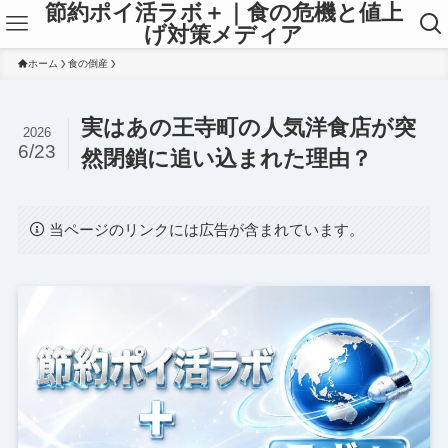
節約ポイ活ラボ＋｜食の危機と値上
げ対策メディア
ホーム
食の倒産
実はあの王寺町の人気洋食店が突
2026
6/23
然閉鎖に追い込まれた理由？
当ページのリンクには広告が含まれています。