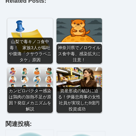
Related Posts:
山梨で毒キノコ食中
毒！ 家族3人が嘔吐
神奈川県でノロウイル
や腹痛「クサウラベニ
ス食中毒、感染拡大に
タケ」原因
注意！
カンピロバクター感染
資産形成の秘訣に迫
は鶏肉の加熱不足が原
る！伊藤忠商事の女性
因？発症メカニズムを
社員が実現した8億円
解説
投資成功
関連投稿: