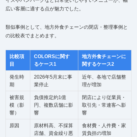
イスやハンバーグなど日常使いしやすいメニューが、幅
広い客層に適する点が魅力でした。
類似事例として、地方外食チェーンの閉店・整理事例と
の比較表でまとめます。
比較項
COLORSに関す
地方外食チェーンに
目
るケース1
関するケース2
発生時
2026年5月末に事
近年、各地で店舗整
期
業停止
理が増加
被害規
負債推定約1億
閉店により従業員・
模（影
円、複数店舗に影
取引先・常連客へ影
響）
響
響
原因
原材料高、不採算
食材費・人件費・家
店舗、資金繰り悪
賃負担の増加