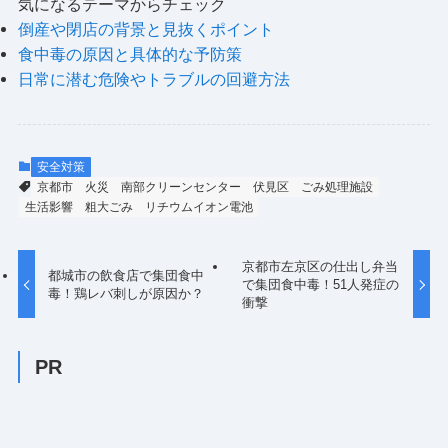
気になるテーマからチェック
倒産や閉店の背景と見抜くポイント
食中毒の原因と具体的な予防策
日常に潜む危険やトラブルの回避方法
安全対策
京都市
火災
南部クリーンセンター
伏見区
ごみ処理施設
生活影響
粗大ごみ
リチウムイオン電池
京都市左京区の仕出し弁当
都城市の飲食店で集団食中
で集団食中毒！51人発症の
毒！鶏レバ刺しが原因か？
衝撃
PR