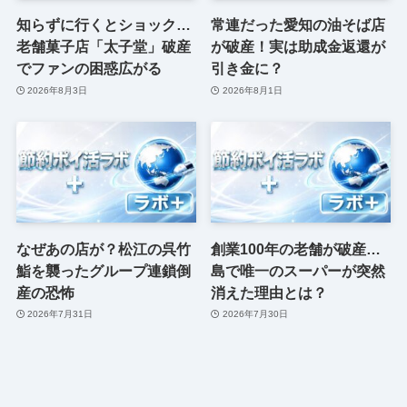
知らずに行くとショック…
常連だった愛知の油そば店
老舗菓子店「太子堂」破産
が破産！実は助成金返還が
でファンの困惑広がる
引き金に？
2026年8月3日
2026年8月1日
なぜあの店が？松江の呉竹
創業100年の老舗が破産…
鮨を襲ったグループ連鎖倒
島で唯一のスーパーが突然
産の恐怖
消えた理由とは？
2026年7月31日
2026年7月30日