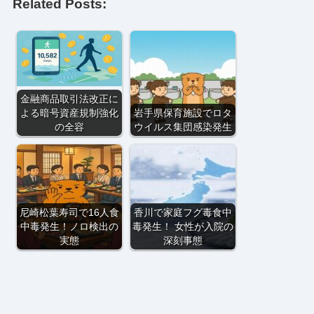
Related Posts:
金融商品取引法改正に
よる暗号資産規制強化
岩手県保育施設でロタ
の全容
ウイルス集団感染発生
尼崎松葉寿司で16人食
香川で家庭フグ毒食中
中毒発生！ノロ検出の
毒発生！ 女性が入院の
実態
深刻事態