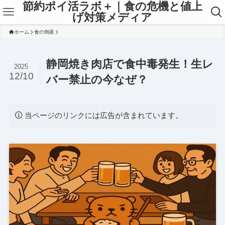
節約ポイ活ラボ＋｜食の危機と値上
げ対策メディア
ホーム
食の倒産
静岡焼き肉店で食中毒発生！生レ
2025
12/10
バー禁止の今なぜ？
当ページのリンクには広告が含まれています。