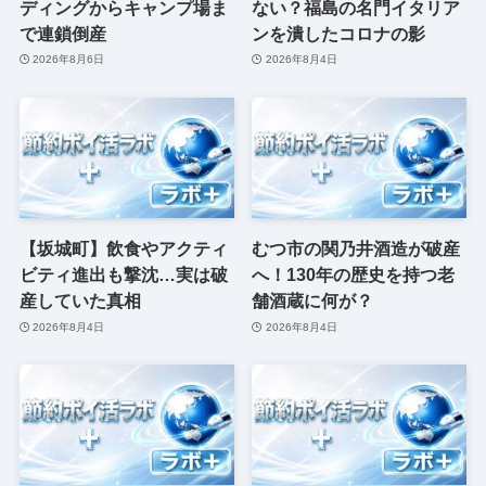
ディングからキャンプ場ま
ない？福島の名門イタリア
で連鎖倒産
ンを潰したコロナの影
2026年8月6日
2026年8月4日
【坂城町】飲食やアクティ
むつ市の関乃井酒造が破産
ビティ進出も撃沈…実は破
へ！130年の歴史を持つ老
産していた真相
舗酒蔵に何が？
2026年8月4日
2026年8月4日