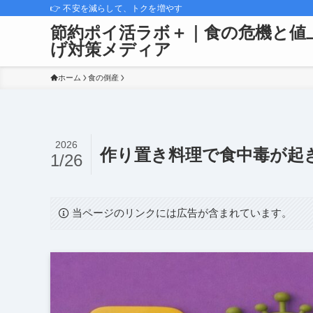
👉 不安を減らして、トクを増やす
節約ポイ活ラボ＋｜食の危機と値
げ対策メディア
ホーム
食の倒産
2026
作り置き料理で食中毒が起
1/26
当ページのリンクには広告が含まれています。